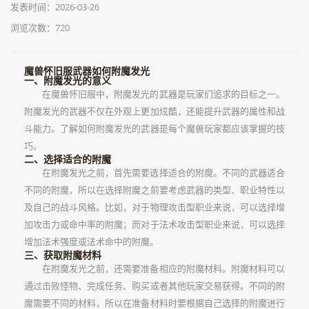
发表时间：2026-03-26
浏览次数：720
魔兽怀旧服武器如何附魔发光
一、附魔发光的意义
在魔兽怀旧服中，附魔发光的武器是玩家们追求的目标之一。
附魔发光的武器不仅在外观上更加炫酷，还能提升武器的属性和战
斗能力。了解如何附魔发光的武器是每个魔兽玩家都应该掌握的技
巧。
二、选择适合的附魔
在附魔发光之前，首先需要选择适合的附魔。不同的武器适合
不同的附魔，所以在选择附魔之前要考虑武器的类型、职业特性以
及自己的战斗风格。比如，对于物理攻击型职业来说，可以选择增
加攻击力或命中率的附魔；而对于法术攻击型职业来说，可以选择
增加法术强度或法术命中的附魔。
三、获取附魔材料
在附魔发光之前，还需要准备相应的附魔材料。附魔材料可以
通过击败怪物、完成任务、购买或者其他玩家交易获得。不同的附
魔需要不同的材料，所以在准备材料时要根据自己选择的附魔进行