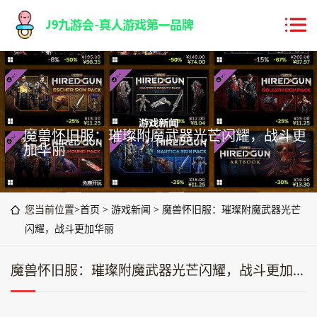
魔兽怀旧服：璀璨附魔武器光芒闪耀，战斗更
加华丽
您当前位置>
首页
>
游戏新闻
>
魔兽怀旧服：璀璨附魔武器光芒
闪耀，战斗更加华丽
魔兽怀旧服：璀璨附魔武器光芒闪耀，战斗更加华丽